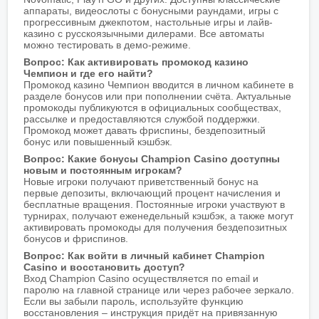
аппараты, видеослоты с бонусными раундами, игры с
прогрессивным джекпотом, настольные игры и лайв-
казино с русскоязычными дилерами. Все автоматы
можно тестировать в демо-режиме.
Вопрос: Как активировать промокод казино
Чемпион и где его найти?
Промокод казино Чемпион вводится в личном кабинете в
разделе бонусов или при пополнении счёта. Актуальные
промокоды публикуются в официальных сообществах,
рассылке и предоставляются службой поддержки.
Промокод может давать фриспины, бездепозитный
бонус или повышенный кэшбэк.
Вопрос: Какие бонусы Champion Casino доступны
новым и постоянным игрокам?
Новые игроки получают приветственный бонус на
первые депозиты, включающий процент начисления и
бесплатные вращения. Постоянные игроки участвуют в
турнирах, получают еженедельный кэшбэк, а также могут
активировать промокоды для получения бездепозитных
бонусов и фриспинов.
Вопрос: Как войти в личный кабинет Champion
Casino и восстановить доступ?
Вход Champion Casino осуществляется по email и
паролю на главной странице или через рабочее зеркало.
Если вы забыли пароль, используйте функцию
восстановления – инструкция придёт на привязанную