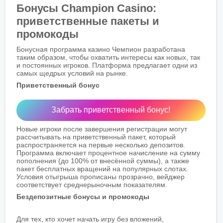
Бонусы Champion Casino:
приветственные пакеты и
промокоды
Бонусная программа казино Чемпион разработана
таким образом, чтобы охватить интересы как новых, так
и постоянных игроков. Платформа предлагает одни из
самых щедрых условий на рынке.
Приветственный бонус
Забрать приветственный бонус!
Новые игроки после завершения регистрации могут
рассчитывать на приветственный пакет, который
распространяется на первые несколько депозитов.
Программа включает процентное начисление на сумму
пополнения (до 100% от внесённой суммы), а также
пакет бесплатных вращений на популярных слотах.
Условия отыгрыша прописаны прозрачно, вейджер
соответствует среднерыночным показателям.
Бездепозитные бонусы и промокоды
Для тех, кто хочет начать игру без вложений,