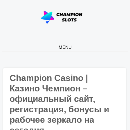
MENU
Champion Casino |
Казино Чемпион –
официальный сайт,
регистрация, бонусы и
рабочее зеркало на