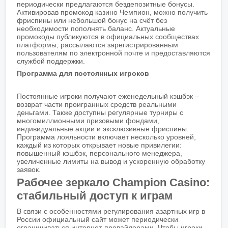
периодически предлагаются бездепозитные бонусы.
Активировав промокод казино Чемпион, можно получить
фриспины или небольшой бонус на счёт без
необходимости пополнять баланс. Актуальные
промокоды публикуются в официальных сообществах
платформы, рассылаются зарегистрированным
пользователям по электронной почте и предоставляются
службой поддержки.
Программа для постоянных игроков
Постоянные игроки получают еженедельный кэшбэк –
возврат части проигранных средств реальными
деньгами. Также доступны регулярные турниры с
многомиллионными призовыми фондами,
индивидуальные акции и эксклюзивные фриспины.
Программа лояльности включает несколько уровней,
каждый из которых открывает новые привилегии:
повышенный кэшбэк, персонального менеджера,
увеличенные лимиты на вывод и ускоренную обработку
заявок.
Рабочее зеркало Champion Casino:
стабильный доступ к играм
В связи с особенностями регулирования азартных игр в
России официальный сайт может периодически
ограничиваться интернет-провайдерами. Чтобы игроки