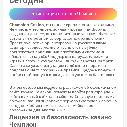
сегодня
Регистрация в казино Чемпион
Champion Casino
, известное среди игроков как
казино
Чемпион
, – это лицензионная игровая платформа,
созданная для тех, кто ценит честные условия, быстрые
выплаты и огромный выбор азартных развлечений.
Проект полностью ориентирован на русскоязычную
аудиторию: здесь можно открыть счёт в рублях,
пользоваться привычными платёжными системами,
общаться со службой поддержки на русском языке и
играть в слоты с комфортом. За годы работы Champion
Casino заслужило репутацию надёжного оператора,
предлагающего прозрачные правила, щедрые бонусы и
стабильный доступ к играм даже в условиях блокировок.
В этом обзоре мы подробно расскажем об официальном
сайте казино Чемпион, поможем пройти регистрацию и
войти в личный кабинет, разберём бонусную программу,
покажем, где найти рабочее зеркало Champion Casino на
сегодня, и объясним, как скачать мобильное
приложение для Android и iOS.
Лицензия и безопасность казино
Чемпион