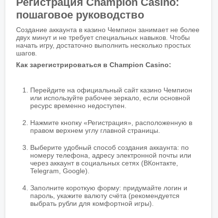
Регистрация Champion Casino:
пошаговое руководство
Создание аккаунта в казино Чемпион занимает не более
двух минут и не требует специальных навыков. Чтобы
начать игру, достаточно выполнить несколько простых
шагов.
Как зарегистрироваться в Champion Casino:
Перейдите на официальный сайт казино Чемпион
или используйте рабочее зеркало, если основной
ресурс временно недоступен.
Нажмите кнопку «Регистрация», расположенную в
правом верхнем углу главной страницы.
Выберите удобный способ создания аккаунта: по
номеру телефона, адресу электронной почты или
через аккаунт в социальных сетях (ВКонтакте,
Telegram, Google).
Заполните короткую форму: придумайте логин и
пароль, укажите валюту счёта (рекомендуется
выбрать рубли для комфортной игры).